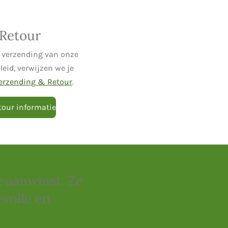
 Retour
e verzending van onze
eid, verwijzen we je
erzending & Retour
.
tour informatie
e aanwinst. Ze
volle en