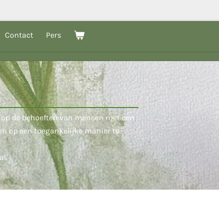
Contact
Pers
md op de behoeften van mensen met een
en op een toegankelijke manier te
al.