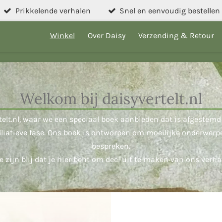
Prikkelende verhalen
Snel en eenvoudig bestellen
Winkel
Over Daisy
Verzending & Retour
Welkom bij daisyvertelt.nl
telt.nl, waar we een speciaal boek aanbieden dat is afgeste
alliatieve fase. Ons boek is ontworpen om moeilijke onderwerp
bespreken.
 zijn blij dat je hier bent om deel uit te maken van ons verha