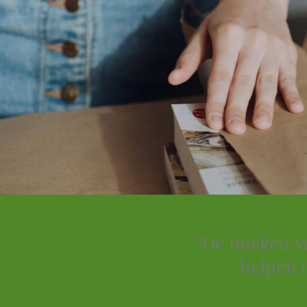
"De boeken va
helpen 