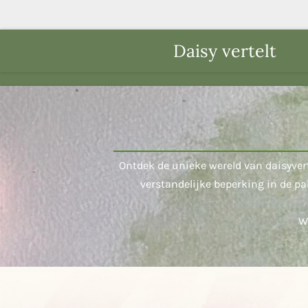
Ga
direct
Daisy vertelt
naar
de
hoofdinhoud
Ontdek de unieke wereld van daisyver
verstandelijke beperking in de p
We