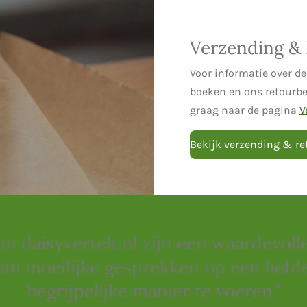
Verzending &
Voor informatie over d
boeken en ons retourbel
graag naar de pagina
V
Bekijk verzending & re
n daisyvertelt.nl zijn een waardevoll
om moeilijke gesprekken op een liefde
begrijpelijke manier te voeren."